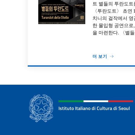
트 별들의 투란도트
〈투란도트〉 초연 1
치니의 걸작에서 영감
한 몰입형 공연으로,
을 마련한다. 〈별들
더 보기
페이지
Istituto Italiano di Cultura di Seoul