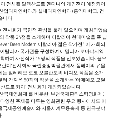
작품이 전시될 알렉산드로 멘디니의 개인전이 예정되어
 산업디자인학과와 실내디자인학과 (홍익대학교, 건
습니다.
 전시회가 국민적 관심을 불러 일으키며 개최되었습
명의 작품 24점을 소개하며 이탈리아 현대미술을 폭 넓
ve Never Been Modern 이탈리아 젊은 작가전” 이 개최되
때는 이탈리아 국가관을 구성하여 에밀리아 로마냐지역
’전을 기획하여 사진작가 15명의 작품을 선보였습니다. 끝으
모란디’전시회와 국립중앙박물관에서 폼페이의 유물
년에는 발레리오 로코 오를란도의 비디오 작품을 소개
부터 가져온 50점의 작품을 소개하는 ‘아메데오 모딜
 ‘산드로 키아’ 전시회가 개최되었습니다.
부산국제영화제’를 비롯한 ‘부천국제판타스틱영화제’,
등 다양한 주제를 다루는 영화관련 주요 행사에서도 이
서울국제공연예술제와 서울세계무용축제 등 연극분야
.