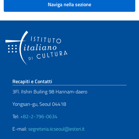
Naviga nella sezione
Sezione footer
Recapiti e Contatti
3Fl. Ilshin Builing 98 Hannam-daero
Yongsan-gu, Seoul 04418
Tel:
+82-2-796-0634
E-mail:
segreteria.iicseoul@esteri.it