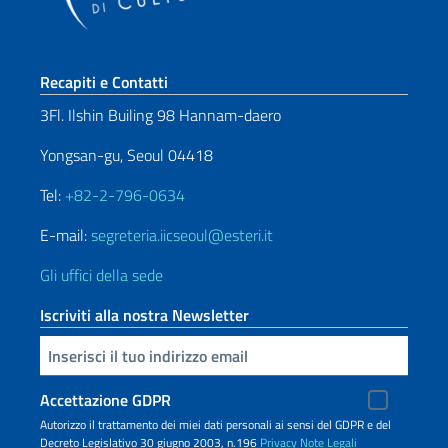
Sezione footer
Recapiti e Contatti
3Fl. Ilshin Builing 98 Hannam-daero
Yongsan-gu, Seoul 04418
Tel:
+82-2-796-0634
E-mail:
segreteria.iicseoul@esteri.it
Gli uffici della sede
Iscriviti alla nostra Newsletter
Inserisci la tua email
Accettazione GDPR
Autorizzo il trattamento dei miei dati personali ai sensi del GDPR e del
Decreto Legislativo 30 giugno 2003, n.196
Privacy
Note Legali