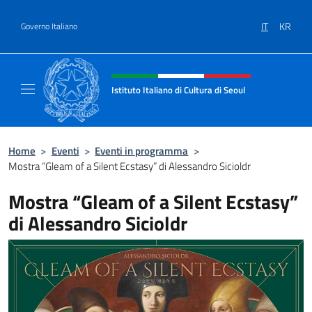
Salta al contenuto
IT
KR
Governo Italiano
Intestazione sito, social e menù
Istituto Italiano di Cultura di Seoul
Il sito ufficiale dell'Istituto Italiano di Cultu
Home
>
Eventi
>
Eventi in programma
>
Mostra “Gleam of a Silent Ecstasy” di Alessandro Sicioldr
Mostra “Gleam of a Silent Ecstasy”
di Alessandro Sicioldr